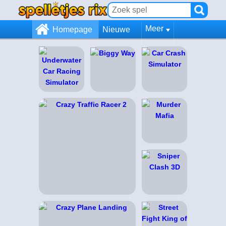
Meer
Homepage
Nieuwe