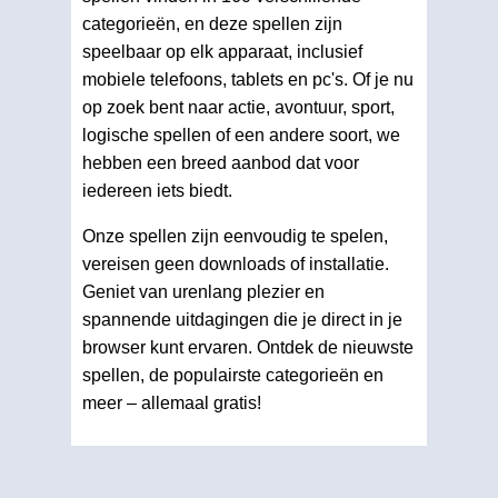
categorieën, en deze spellen zijn
speelbaar op elk apparaat, inclusief
mobiele telefoons, tablets en pc's. Of je nu
op zoek bent naar actie, avontuur, sport,
logische spellen of een andere soort, we
hebben een breed aanbod dat voor
iedereen iets biedt.
Onze spellen zijn eenvoudig te spelen,
vereisen geen downloads of installatie.
Geniet van urenlang plezier en
spannende uitdagingen die je direct in je
browser kunt ervaren. Ontdek de nieuwste
spellen, de populairste categorieën en
meer – allemaal gratis!