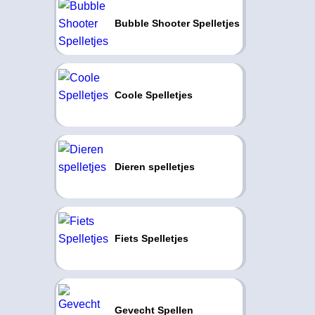
Bubble Shooter Spelletjes
Coole Spelletjes
Dieren spelletjes
Fiets Spelletjes
Gevecht Spellen