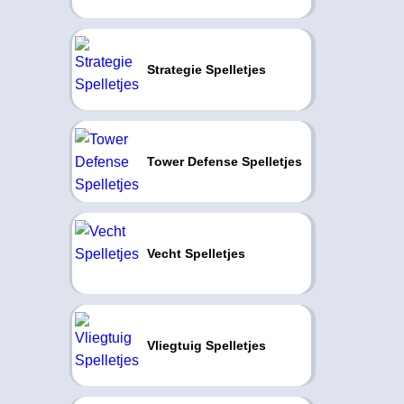
Strategie Spelletjes
Tower Defense Spelletjes
Vecht Spelletjes
Vliegtuig Spelletjes