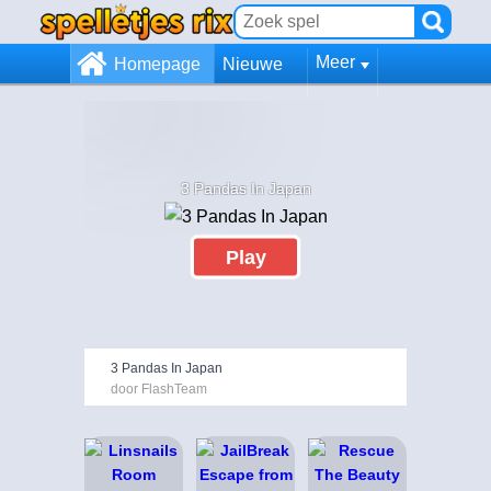
Meer
Homepage
Nieuwe
3 Pandas In Japan
Play
3 Pandas In Japan
door FlashTeam