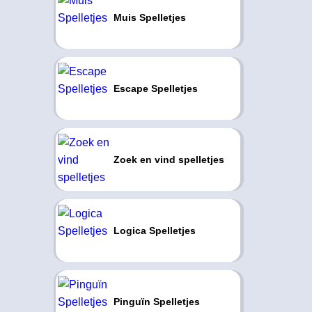
Muis Spelletjes
Escape Spelletjes
Zoek en vind spelletjes
Logica Spelletjes
Pinguïn Spelletjes