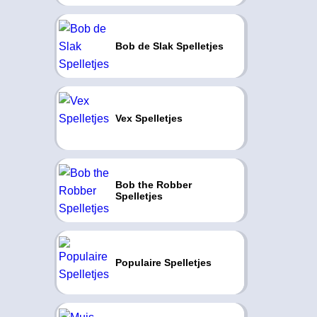
Bob de Slak Spelletjes
Vex Spelletjes
Bob the Robber
Spelletjes
Populaire Spelletjes