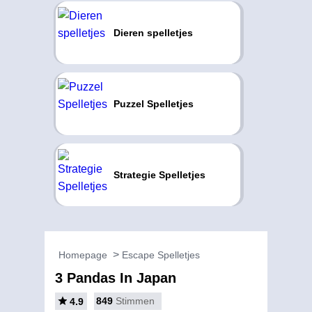
Dieren spelletjes
Puzzel Spelletjes
Strategie Spelletjes
Homepage
Escape Spelletjes
3 Pandas In Japan
849
Stimmen
4.9