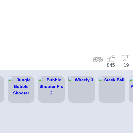
845
19