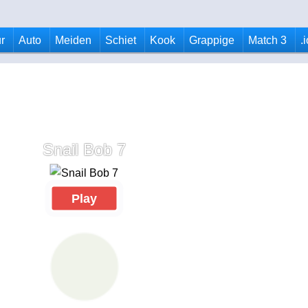
r
Auto
Meiden
Schiet
Kook
Grappige
Match 3
.
Snail Bob 7
Play