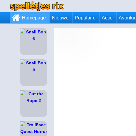
Homepage
Nieuwe
Populaire
Actie
Avontuu