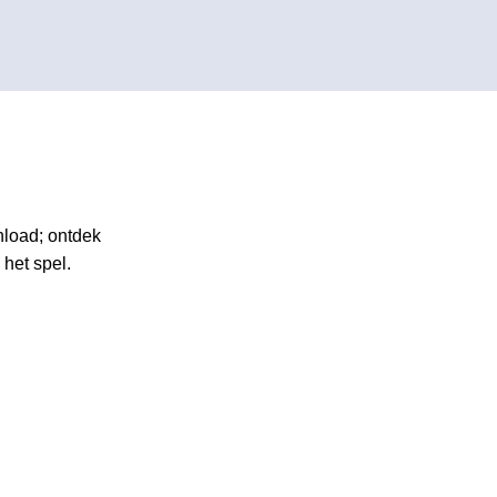
nload; ontdek
 het spel.