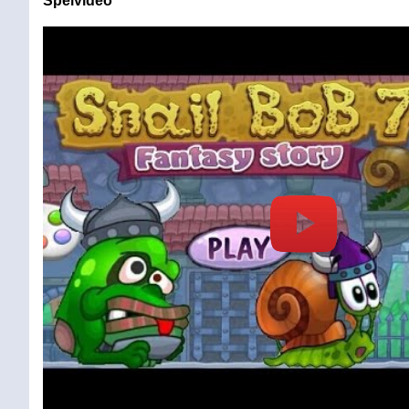
Spelvideo