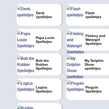
Denk
Flash
spelletjes
spelletjes
Fireboy and
Papa Louie
Watergirl
Spelletjes
Spelletjes
Bob the
My Dolphin
Robber
Show
Spelletjes
spelletjes
Logica
Pinguïn
Spelletjes
Spelletjes