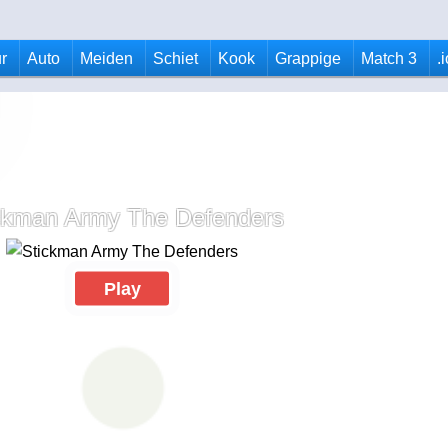
r
Auto
Meiden
Schiet
Kook
Grappige
Match 3
.
ckman Army The Defenders
Play