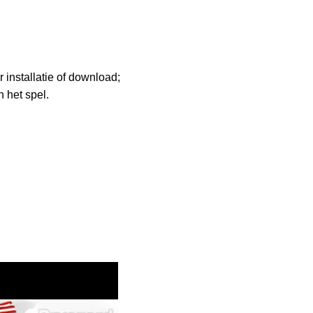
installatie of download;
n het spel.