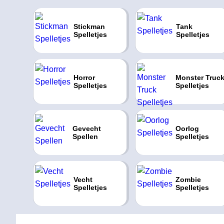
Stickman
Tank
Spelletjes
Spelletjes
Horror
Monster Truc
Spelletjes
Spelletjes
Gevecht
Oorlog
Spellen
Spelletjes
Vecht
Zombie
Spelletjes
Spelletjes