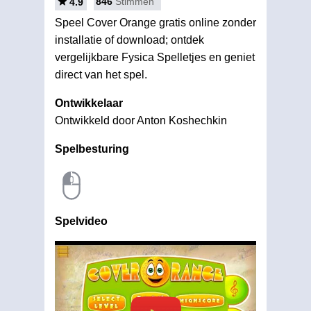
846
Stimmen
4.9
Speel Cover Orange gratis online zonder
installatie of download; ontdek
vergelijkbare Fysica Spelletjes en geniet
direct van het spel.
Ontwikkelaar
Ontwikkeld door Anton Koshechkin
Spelbesturing
Spelvideo