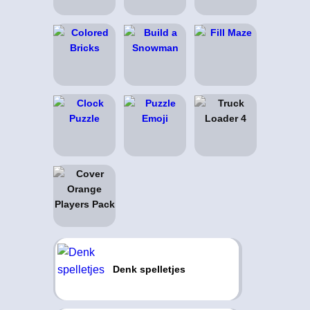
Denk spelletjes