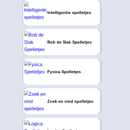
Intelligentie spelletjes
Bob de Slak Spelletjes
Fysica Spelletjes
Zoek en vind spelletjes