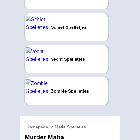
Schiet Spelletjes
Vecht Spelletjes
Zombie Spelletjes
Homepage
Mafia Spelletjes
Murder Mafia