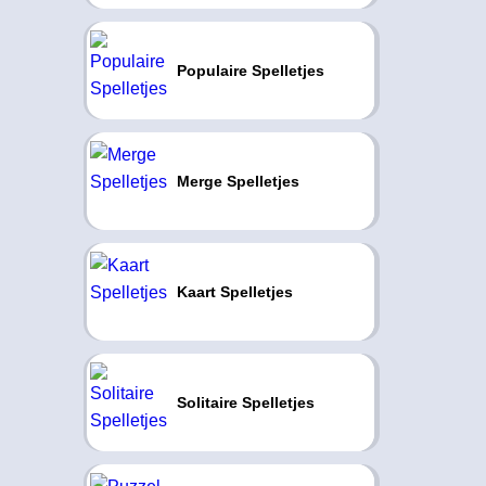
Populaire Spelletjes
Merge Spelletjes
Kaart Spelletjes
Solitaire Spelletjes