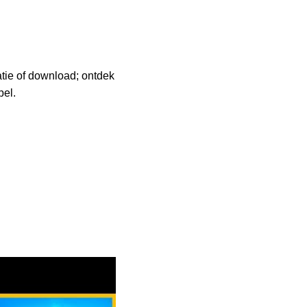
atie of download; ontdek
pel.