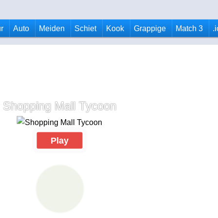
r
Auto
Meiden
Schiet
Kook
Grappige
Match 3
.
Shopping Mall Tycoon
Play