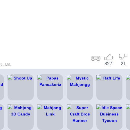
827
21
., Ltd.