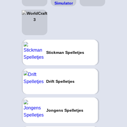
Stickman Spelletjes
Drift Spelletjes
Jongens Spelletjes