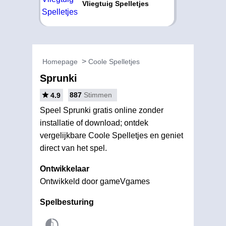
Vliegtuig Spelletjes
Homepage
Coole Spelletjes
Sprunki
887
Stimmen
4.9
Speel Sprunki gratis online zonder
installatie of download; ontdek
vergelijkbare Coole Spelletjes en geniet
direct van het spel.
Ontwikkelaar
Ontwikkeld door gameVgames
Spelbesturing