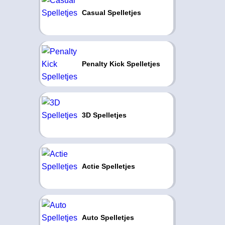
Casual Spelletjes
Penalty Kick Spelletjes
3D Spelletjes
Actie Spelletjes
Auto Spelletjes