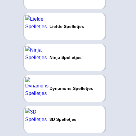
Liefde Spelletjes
Ninja Spelletjes
Dynamons Spelletjes
3D Spelletjes