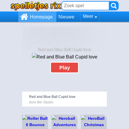
Meer
Homepage
Nieuwe
Red and Blue Ball Cupid love
Play
Red and Blue Ball Cupid love
door Bin Studio