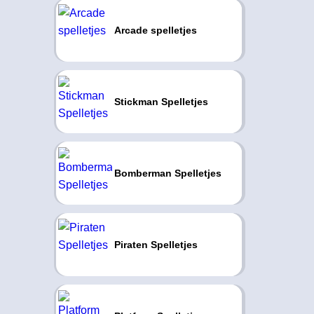
Arcade spelletjes
Stickman Spelletjes
Bomberman Spelletjes
Piraten Spelletjes