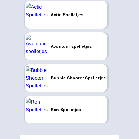
Actie Spelletjes
Avontuur spelletjes
Bubble Shooter Spelletjes
Ren Spelletjes