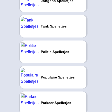
Jongens Spelletjes
Tank Spelletjes
Politie Spelletjes
Populaire Spelletjes
Parkeer Spelletjes