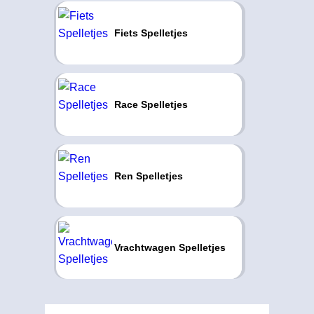
Fiets Spelletjes
Race Spelletjes
Ren Spelletjes
Vrachtwagen Spelletjes