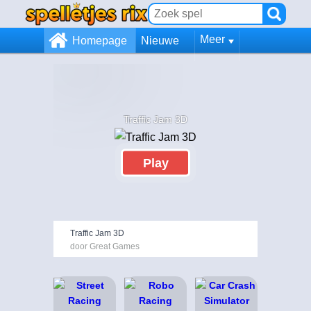
Meer
Homepage
Nieuwe
Traffic Jam 3D
Play
Traffic Jam 3D
door Great Games