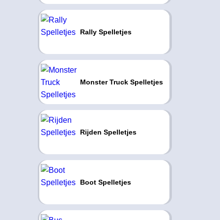
Rally Spelletjes
Monster Truck Spelletjes
Rijden Spelletjes
Boot Spelletjes