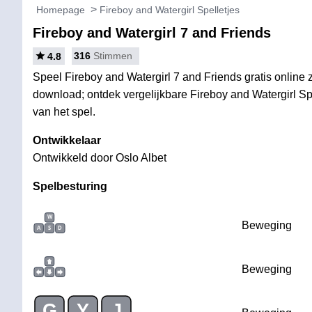
Homepage
Fireboy and Watergirl Spelletjes
Fireboy and Watergirl 7 and Friends
316
Stimmen
4.8
Speel Fireboy and Watergirl 7 and Friends gratis online z
download; ontdek vergelijkbare Fireboy and Watergirl Spe
van het spel.
Ontwikkelaar
Ontwikkeld door Oslo Albet
Spelbesturing
W
Beweging
A
S
D
Beweging
G
Y
J