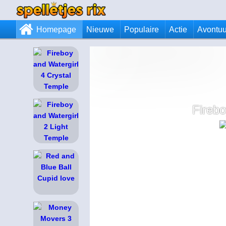
Homepage
Nieuwe
Populaire
Actie
Avontuu
Firebo