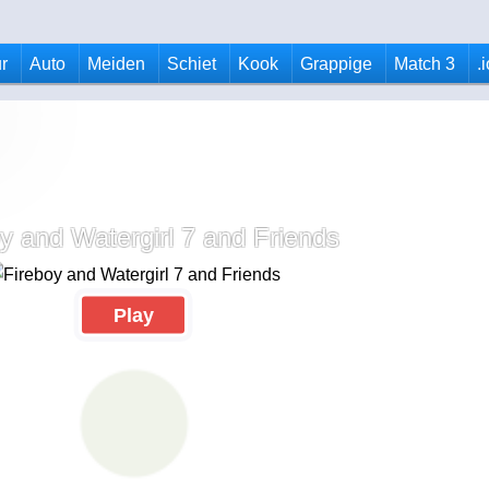
r
Auto
Meiden
Schiet
Kook
Grappige
Match 3
.
y and Watergirl 7 and Friends
Play