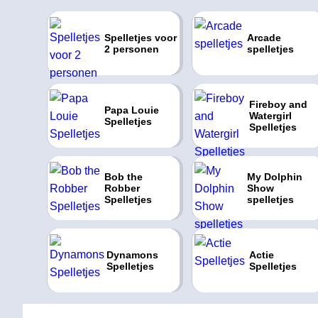
Spelletjes voor
Arcade
2 personen
spelletjes
Fireboy and
Papa Louie
Watergirl
Spelletjes
Spelletjes
Bob the
My Dolphin
Robber
Show
Spelletjes
spelletjes
Dynamons
Actie
Spelletjes
Spelletjes