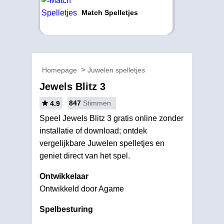
Match Spelletjes
Homepage
Juwelen spelletjes
Jewels Blitz 3
847
Stimmen
4.9
Speel Jewels Blitz 3 gratis online zonder
installatie of download; ontdek
vergelijkbare Juwelen spelletjes en
geniet direct van het spel.
Ontwikkelaar
Ontwikkeld door Agame
Spelbesturing