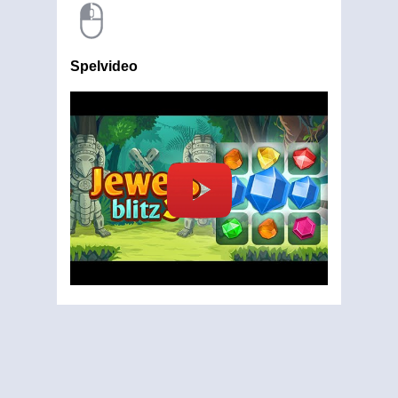
Spelvideo