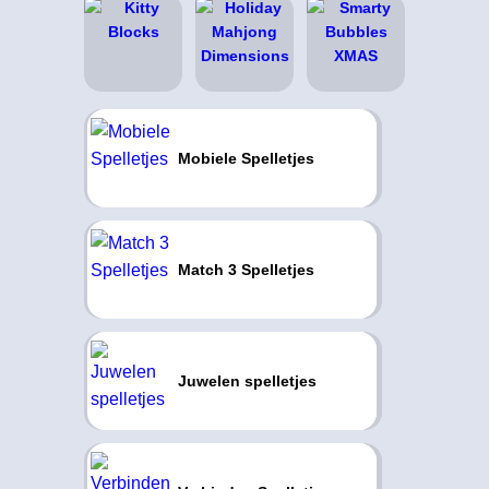
Mobiele Spelletjes
Match 3 Spelletjes
Juwelen spelletjes