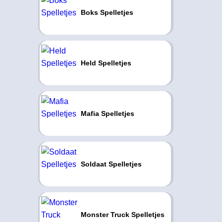
Boks Spelletjes
Held Spelletjes
Mafia Spelletjes
Soldaat Spelletjes
Monster Truck Spelletjes