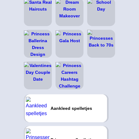
Aankleed spelletjes