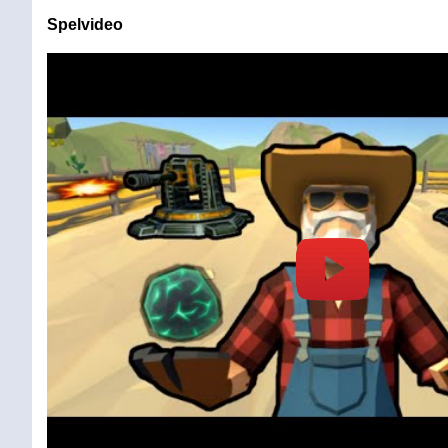
Spelvideo