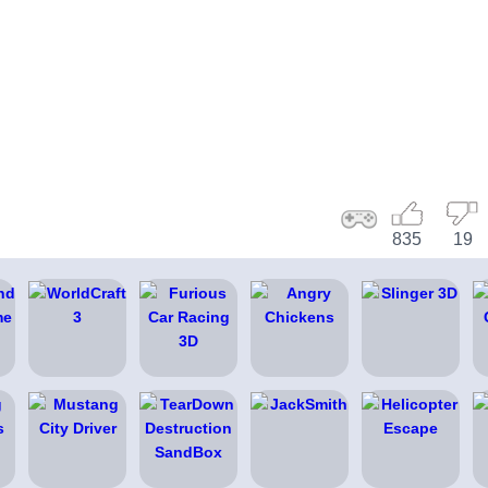
835
19