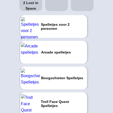
Spelletjes voor 2
personen
Arcade spelletjes
Boogschieten Spelletjes
Troll Face Quest
Spelletjes