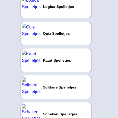
Logica Spelletjes
Quiz Spelletjes
Kaart Spelletjes
Solitaire Spelletjes
Schaken Spelletjes