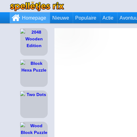
Homepage
Nieuwe
Populaire
Actie
Avontuu