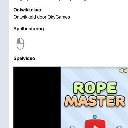
Ontwikkelaar
Ontwikkeld door QkyGames
Spelbesturing
Spelvideo