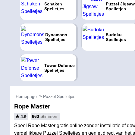
Schaken
Puzzel Jigsaw
Spelletjes
Spelletjes
Dynamons
Sudoku
Spelletjes
Spelletjes
Tower Defense
Spelletjes
Homepage
Puzzel Spelletjes
Rope Master
863
Stimmen
4.9
Speel Rope Master gratis online zonder installatie of do
vergelijkbare Puzzel Spelletjes en geniet direct van het s