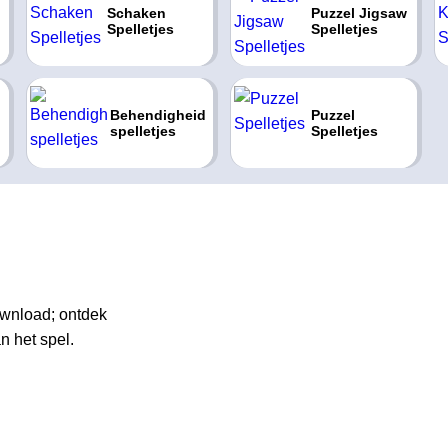
Schaken
Puzzel Jigsaw
Spelletjes
Spelletjes
Behendigheid
Puzzel
spelletjes
Spelletjes
download; ontdek
n het spel.