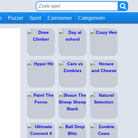
io
Puzzel
Sport
2 personen
Categorieën