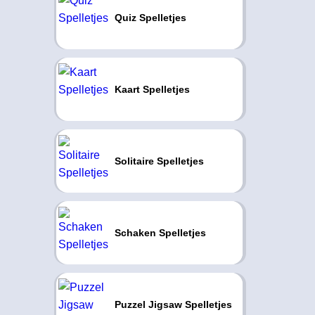
Quiz Spelletjes
Kaart Spelletjes
Solitaire Spelletjes
Schaken Spelletjes
Puzzel Jigsaw Spelletjes