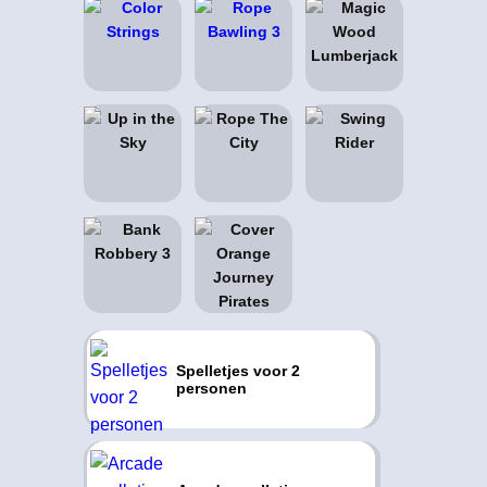
Spelletjes voor 2
personen