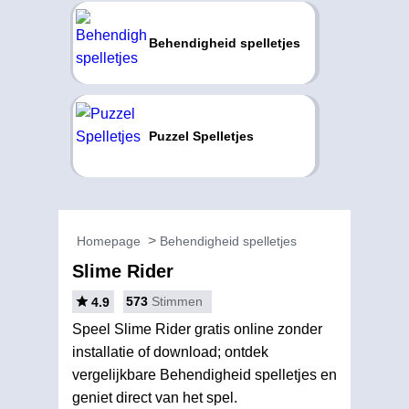
Behendigheid spelletjes
Puzzel Spelletjes
Homepage
Behendigheid spelletjes
Slime Rider
573
Stimmen
4.9
Speel Slime Rider gratis online zonder
installatie of download; ontdek
vergelijkbare Behendigheid spelletjes en
geniet direct van het spel.