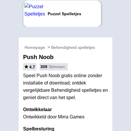
Puzzel Spelletjes
Homepage
Behendigheid spelletjes
Push Noob
309
Stimmen
4.7
Speel Push Noob gratis online zonder
installatie of download; ontdek
vergelijkbare Behendigheid spelletjes en
geniet direct van het spel.
Ontwikkelaar
Ontwikkeld door Mirra Games
Spelbesturing