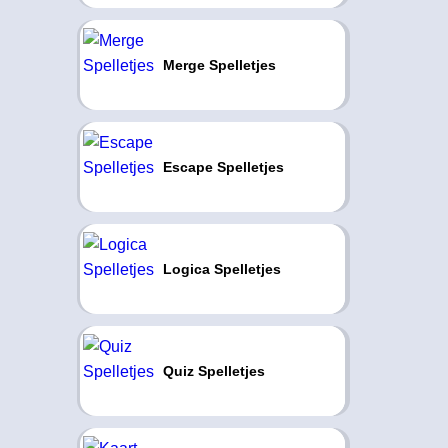
Merge Spelletjes
Escape Spelletjes
Logica Spelletjes
Quiz Spelletjes