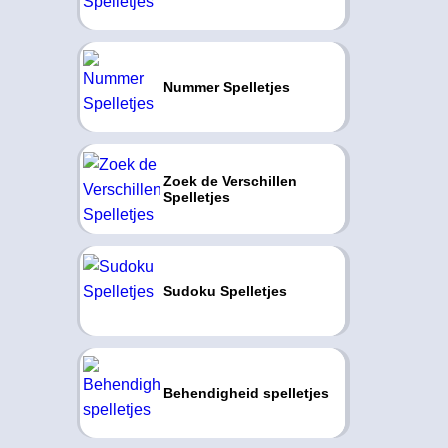
Nummer Spelletjes
Zoek de Verschillen
Spelletjes
Sudoku Spelletjes
Behendigheid spelletjes