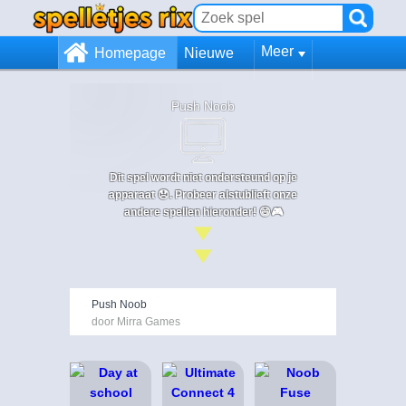
Meer
Homepage
Nieuwe
Push Noob
Dit spel wordt niet ondersteund op je
apparaat 😞. Probeer alstublieft onze
andere spellen hieronder! 😄🎮
Push Noob
door Mirra Games