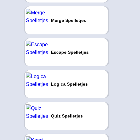
Merge Spelletjes
Escape Spelletjes
Logica Spelletjes
Quiz Spelletjes