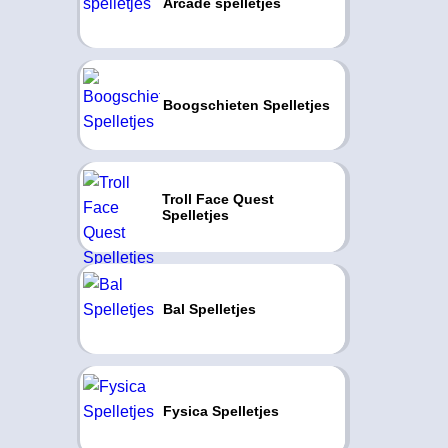
Arcade spelletjes
Boogschieten Spelletjes
Troll Face Quest
Spelletjes
Bal Spelletjes
Fysica Spelletjes