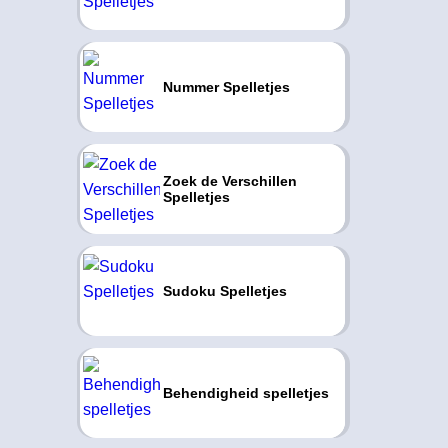
Nummer Spelletjes
Zoek de Verschillen
Spelletjes
Sudoku Spelletjes
Behendigheid spelletjes