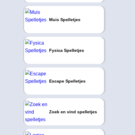
Muis Spelletjes
Fysica Spelletjes
Escape Spelletjes
Zoek en vind spelletjes