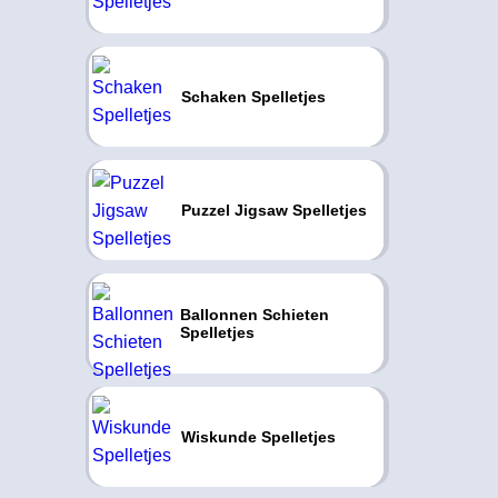
Schaken Spelletjes
Puzzel Jigsaw Spelletjes
Ballonnen Schieten
Spelletjes
Wiskunde Spelletjes