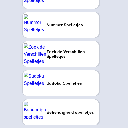
Nummer Spelletjes
Zoek de Verschillen
Spelletjes
Sudoku Spelletjes
Behendigheid spelletjes