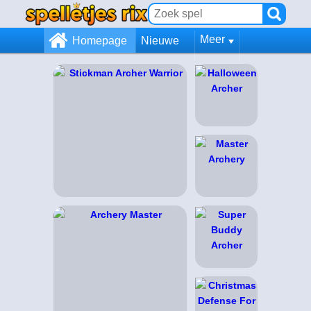
Meer
Homepage
Nieuwe