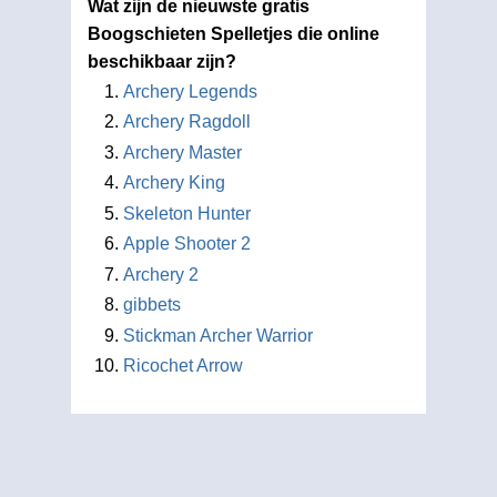
Wat zijn de nieuwste gratis
Boogschieten Spelletjes die online
beschikbaar zijn?
Archery Legends
Archery Ragdoll
Archery Master
Archery King
Skeleton Hunter
Apple Shooter 2
Archery 2
gibbets
Stickman Archer Warrior
Ricochet Arrow