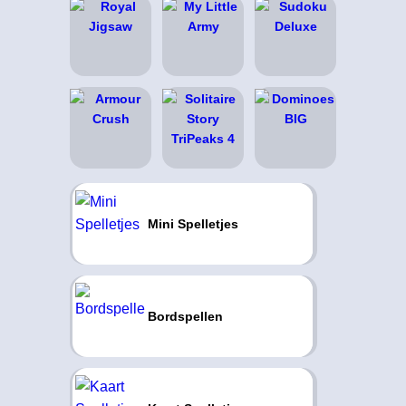
Mini Spelletjes
Bordspellen