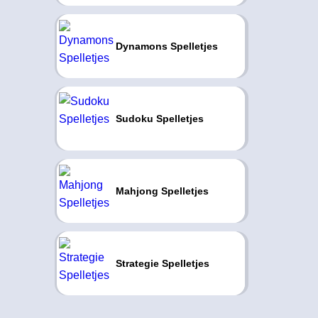
Dynamons Spelletjes
Sudoku Spelletjes
Mahjong Spelletjes
Strategie Spelletjes