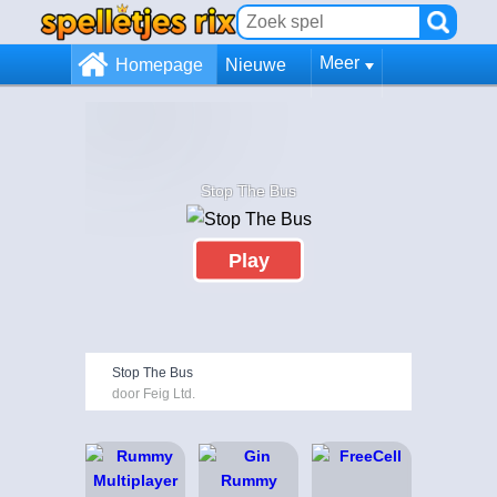
Meer
Homepage
Nieuwe
Stop The Bus
Play
Stop The Bus
door Feig Ltd.