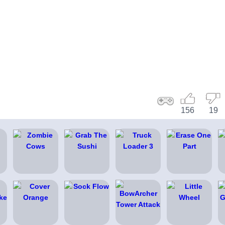
156
19