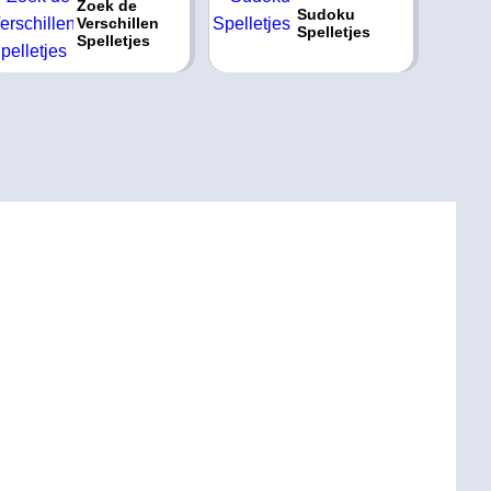
Zoek de
Sudoku
Verschillen
Spelletjes
Spelletjes