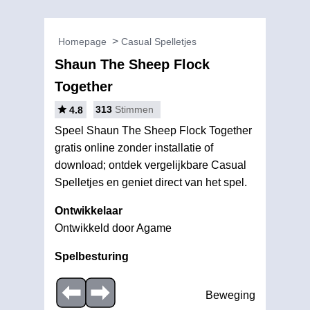
Homepage
Casual Spelletjes
Shaun The Sheep Flock
Together
313
Stimmen
4.8
Speel Shaun The Sheep Flock Together
gratis online zonder installatie of
download; ontdek vergelijkbare Casual
Spelletjes en geniet direct van het spel.
Ontwikkelaar
Ontwikkeld door Agame
Spelbesturing
Beweging