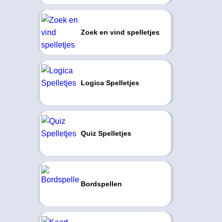
Zoek en vind spelletjes
Logica Spelletjes
Quiz Spelletjes
Bordspellen