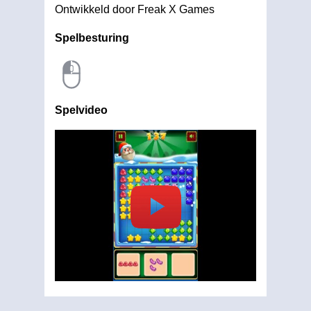
Ontwikkeld door Freak X Games
Spelbesturing
Spelvideo