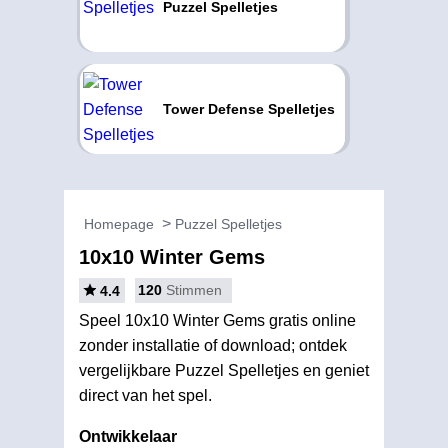
Puzzel Spelletjes
Tower Defense Spelletjes
Homepage
Puzzel Spelletjes
10x10 Winter Gems
120
Stimmen
4.4
Speel 10x10 Winter Gems gratis online
zonder installatie of download; ontdek
vergelijkbare Puzzel Spelletjes en geniet
direct van het spel.
Ontwikkelaar