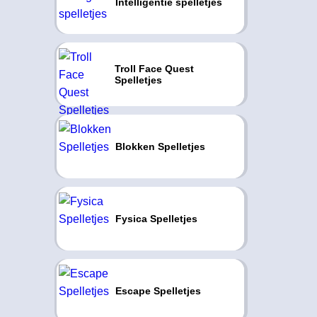
Intelligentie spelletjes
Troll Face Quest
Spelletjes
Blokken Spelletjes
Fysica Spelletjes
Escape Spelletjes