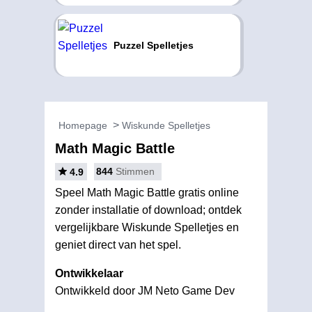
Puzzel Spelletjes
Homepage
Wiskunde Spelletjes
Math Magic Battle
844
Stimmen
4.9
Speel Math Magic Battle gratis online
zonder installatie of download; ontdek
vergelijkbare Wiskunde Spelletjes en
geniet direct van het spel.
Ontwikkelaar
Ontwikkeld door JM Neto Game Dev