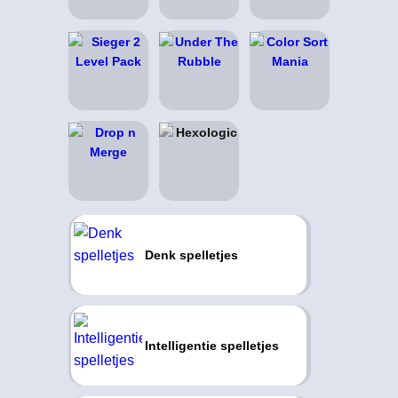
Denk spelletjes
Intelligentie spelletjes