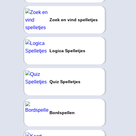
Zoek en vind spelletjes
Logica Spelletjes
Quiz Spelletjes
Bordspellen