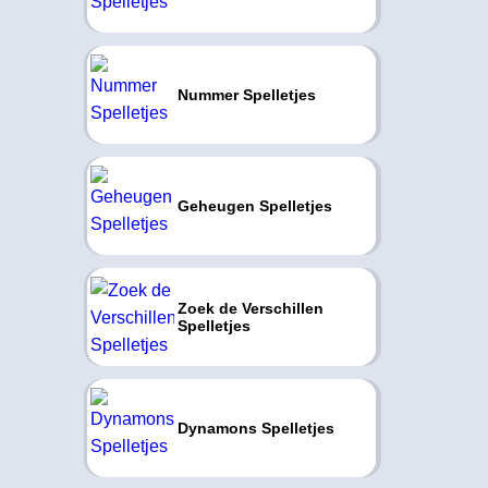
Nummer Spelletjes
Geheugen Spelletjes
Zoek de Verschillen
Spelletjes
Dynamons Spelletjes