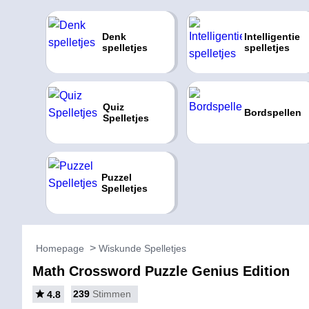
Denk
Intelligentie
spelletjes
spelletjes
Quiz
Bordspellen
Spelletjes
Puzzel
Spelletjes
Homepage
Wiskunde Spelletjes
Math Crossword Puzzle Genius Edition
239
Stimmen
4.8