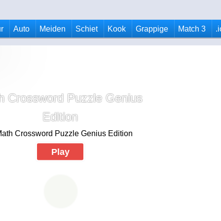
r
Auto
Meiden
Schiet
Kook
Grappige
Match 3
.
h Crossword Puzzle Genius
Edition
Play