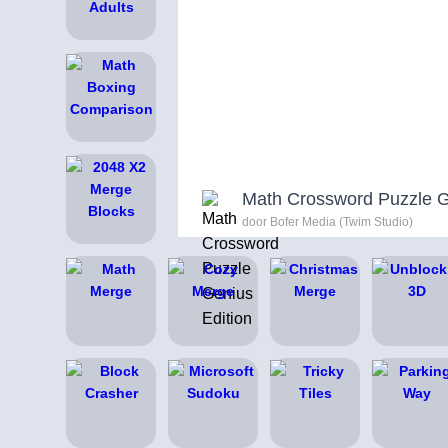
Math Crossword Puzzle G
door Bofer Media (Twim Studio)