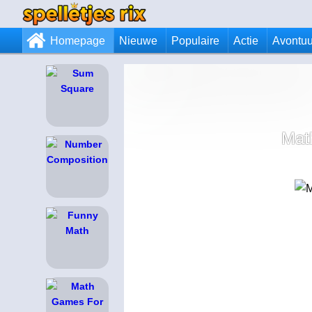
Homepage
Nieuwe
Populaire
Actie
Avontuu
Mat