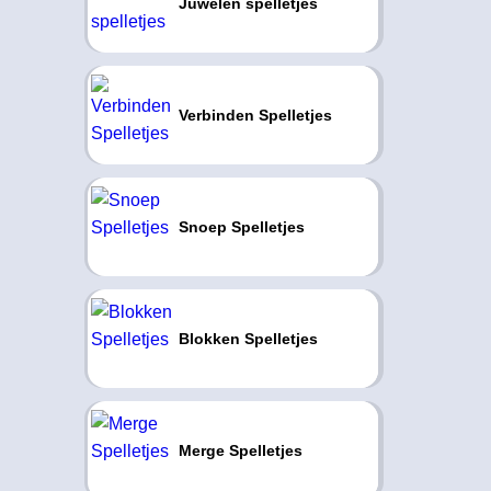
Juwelen spelletjes
Verbinden Spelletjes
Snoep Spelletjes
Blokken Spelletjes
Merge Spelletjes