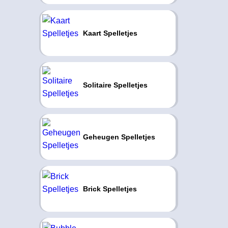
Kaart Spelletjes
Solitaire Spelletjes
Geheugen Spelletjes
Brick Spelletjes