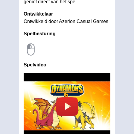
geniet direct van het spel.
Ontwikkelaar
Ontwikkeld door Azerion Casual Games
Spelbesturing
Spelvideo