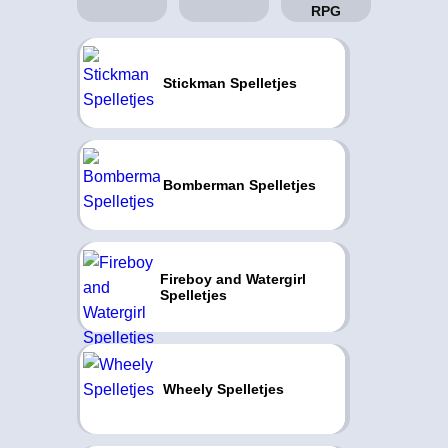
Stickman Spelletjes
Bomberman Spelletjes
Fireboy and Watergirl
Spelletjes
Wheely Spelletjes