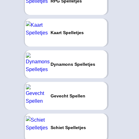
RPG Spelletjes
Kaart Spelletjes
Dynamons Spelletjes
Gevecht Spellen
Schiet Spelletjes