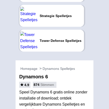
Strategie Spelletjes
Tower Defense Spelletjes
Homepage
Dynamons Spelletjes
Dynamons 6
874
Stimmen
4.9
Speel Dynamons 6 gratis online zonder
installatie of download; ontdek
vergelijkbare Dynamons Spelletjes en