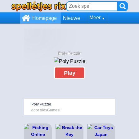
Meer
Homepage
Nieuwe
Poly Puzzle
Play
Poly Puzzle
door AlexGames!