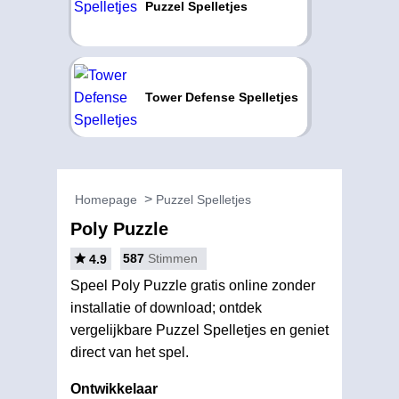
Puzzel Spelletjes
Tower Defense Spelletjes
Homepage
Puzzel Spelletjes
Poly Puzzle
587
Stimmen
4.9
Speel Poly Puzzle gratis online zonder
installatie of download; ontdek
vergelijkbare Puzzel Spelletjes en geniet
direct van het spel.
Ontwikkelaar