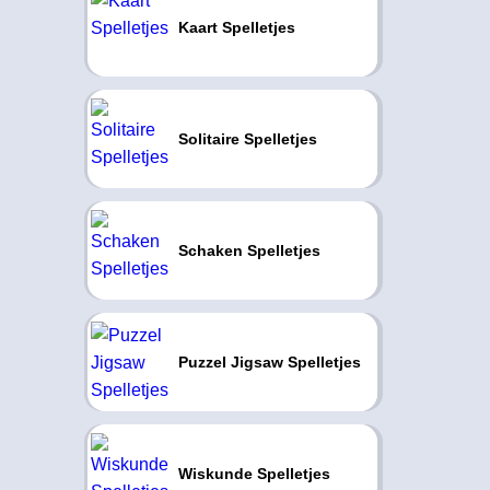
Kaart Spelletjes
Solitaire Spelletjes
Schaken Spelletjes
Puzzel Jigsaw Spelletjes
Wiskunde Spelletjes