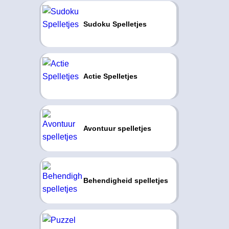
Sudoku Spelletjes
Actie Spelletjes
Avontuur spelletjes
Behendigheid spelletjes