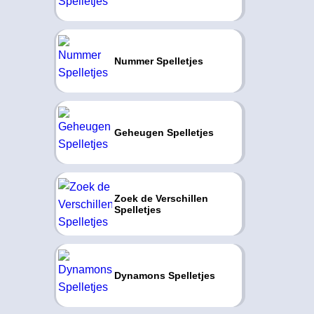
Nummer Spelletjes
Geheugen Spelletjes
Zoek de Verschillen
Spelletjes
Dynamons Spelletjes