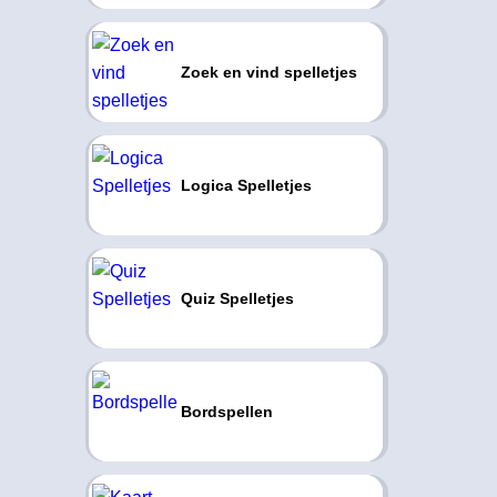
Zoek en vind spelletjes
Logica Spelletjes
Quiz Spelletjes
Bordspellen