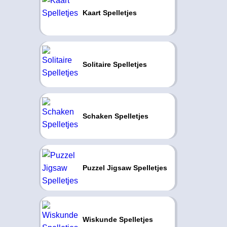
Kaart Spelletjes
Solitaire Spelletjes
Schaken Spelletjes
Puzzel Jigsaw Spelletjes
Wiskunde Spelletjes