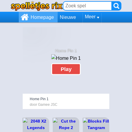
Meer
Homepage
Nieuwe
Home Pin 1
Play
Home Pin 1
door Gamee JSC