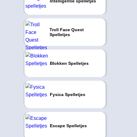
Intelligentie spelletjes
Troll Face Quest
Spelletjes
Blokken Spelletjes
Fysica Spelletjes
Escape Spelletjes