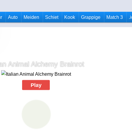
r
Auto
Meiden
Schiet
Kook
Grappige
Match 3
.
lian Animal Alchemy Brainrot
Play