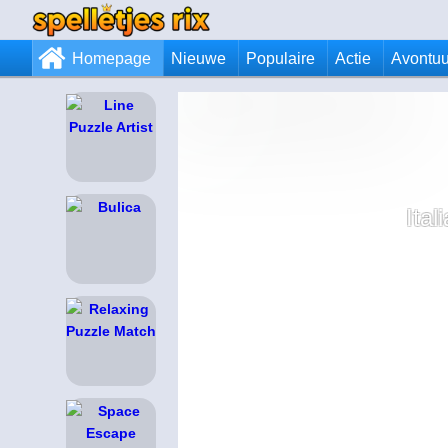
Homepage
Nieuwe
Populaire
Actie
Avontuu
Ita