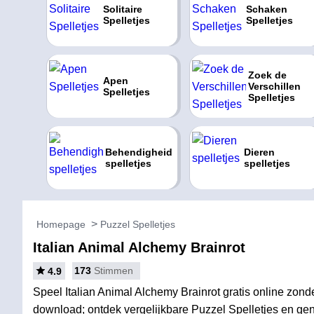
Solitaire
Schaken
Spelletjes
Spelletjes
Zoek de
Apen
Verschillen
Spelletjes
Spelletjes
Behendigheid
Dieren
spelletjes
spelletjes
Homepage
Puzzel Spelletjes
Italian Animal Alchemy Brainrot
173
Stimmen
4.9
Speel Italian Animal Alchemy Brainrot gratis online zonder
download; ontdek vergelijkbare Puzzel Spelletjes en geni