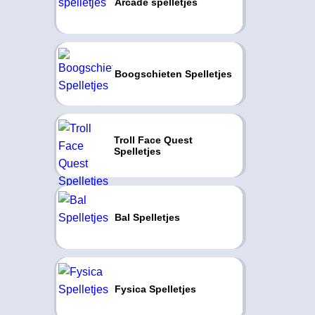
Arcade spelletjes
Boogschieten Spelletjes
Troll Face Quest
Spelletjes
Bal Spelletjes
Fysica Spelletjes