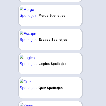
Merge Spelletjes
Escape Spelletjes
Logica Spelletjes
Quiz Spelletjes