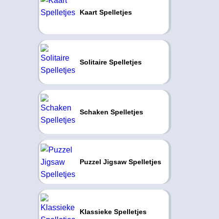
Kaart Spelletjes
Solitaire Spelletjes
Schaken Spelletjes
Puzzel Jigsaw Spelletjes
Klassieke Spelletjes