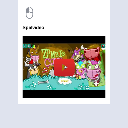
Spelvideo