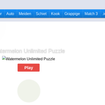
r
Auto
Meiden
Schiet
Kook
Grappige
Match 3
.
termelon Unlimited Puzzle
Play