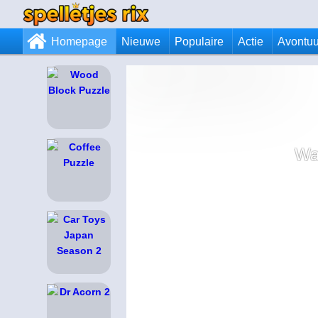
Homepage
Nieuwe
Populaire
Actie
Avontuu
Wa