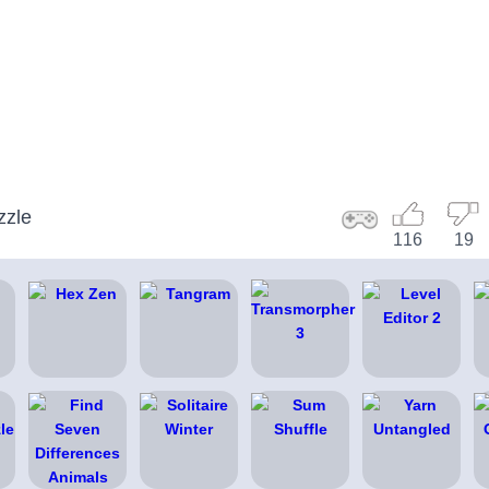
zzle
116
19