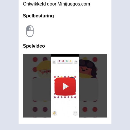
Ontwikkeld door Minijuegos.com
Spelbesturing
Spelvideo