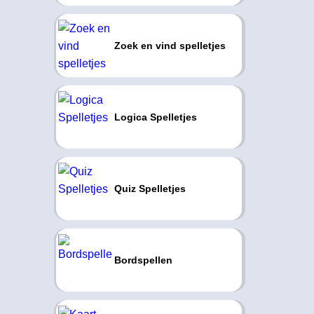
Zoek en vind spelletjes
Logica Spelletjes
Quiz Spelletjes
Bordspellen