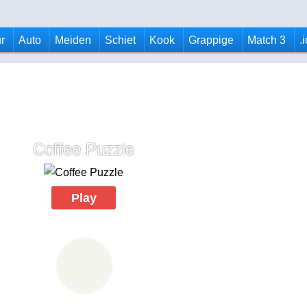
r
Auto
Meiden
Schiet
Kook
Grappige
Match 3
.
Coffee Puzzle
Play