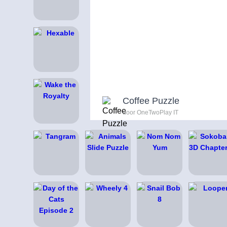
Coffee Puzzle
door OneTwoPlay IT