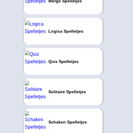
Merge Spelletjes
Logica Spelletjes
Quiz Spelletjes
Solitaire Spelletjes
Schaken Spelletjes