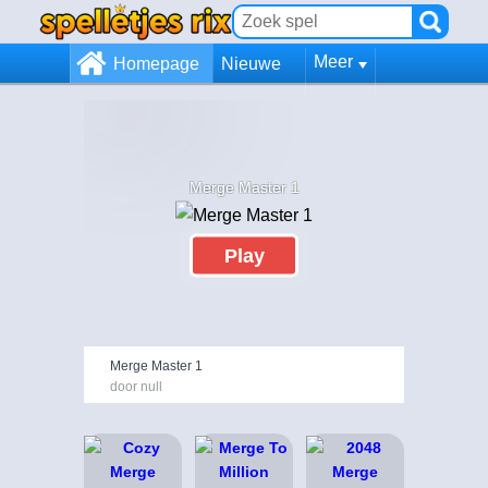
Meer
Homepage
Nieuwe
Merge Master 1
Play
Merge Master 1
door null