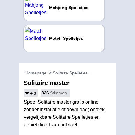
Mahjong Spelletjes
Match Spelletjes
Homepage
Solitaire Spelletjes
Solitaire master
836
Stimmen
4.9
Speel Solitaire master gratis online
zonder installatie of download; ontdek
vergelijkbare Solitaire Spelletjes en
geniet direct van het spel.