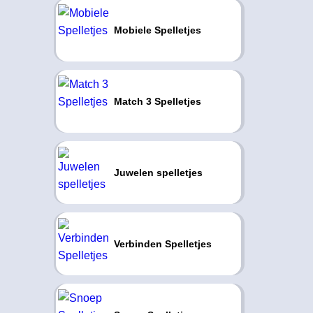
Mobiele Spelletjes
Match 3 Spelletjes
Juwelen spelletjes
Verbinden Spelletjes