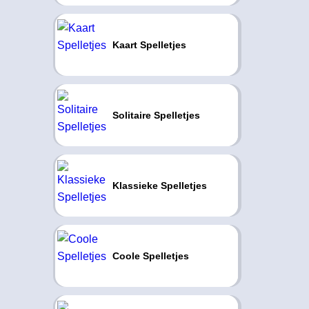
Kaart Spelletjes
Solitaire Spelletjes
Klassieke Spelletjes
Coole Spelletjes