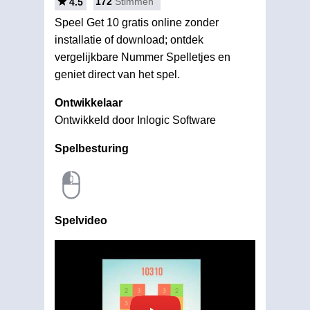
172
Stimmen
4.5
Speel Get 10 gratis online zonder
installatie of download; ontdek
vergelijkbare Nummer Spelletjes en
geniet direct van het spel.
Ontwikkelaar
Ontwikkeld door Inlogic Software
Spelbesturing
Spelvideo