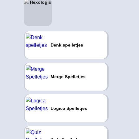
Denk spelletjes
Merge Spelletjes
Logica Spelletjes