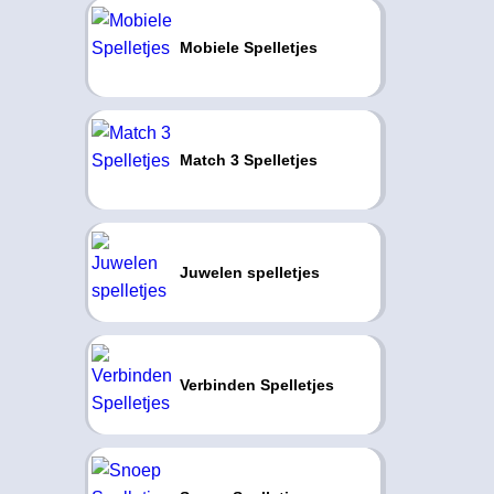
Mobiele Spelletjes
Match 3 Spelletjes
Juwelen spelletjes
Verbinden Spelletjes