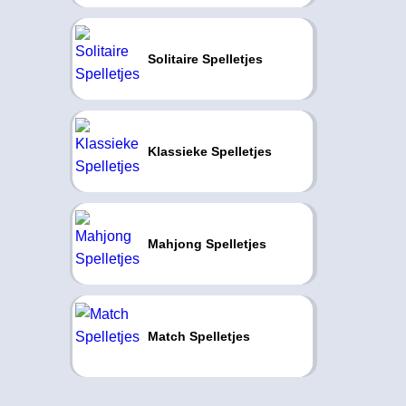
Solitaire Spelletjes
Klassieke Spelletjes
Mahjong Spelletjes
Match Spelletjes