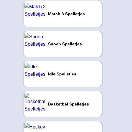
Match 3 Spelletjes
Snoep Spelletjes
Idle Spelletjes
Basketbal Spelletjes