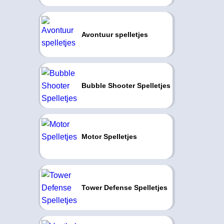
Avontuur spelletjes
Bubble Shooter Spelletjes
Motor Spelletjes
Tower Defense Spelletjes