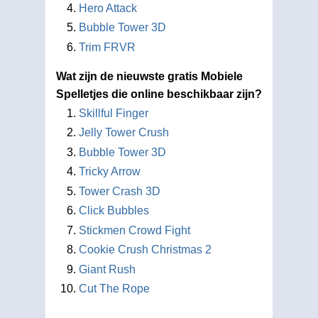
Hero Attack
Bubble Tower 3D
Trim FRVR
Wat zijn de nieuwste gratis Mobiele
Spelletjes die online beschikbaar zijn?
Skillful Finger
Jelly Tower Crush
Bubble Tower 3D
Tricky Arrow
Tower Crash 3D
Click Bubbles
Stickmen Crowd Fight
Cookie Crush Christmas 2
Giant Rush
Cut The Rope