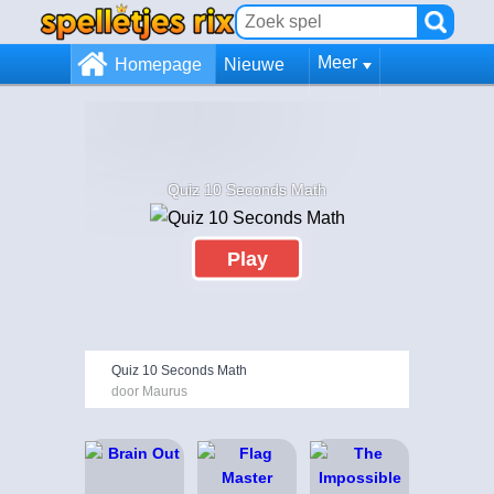
Meer
Homepage
Nieuwe
Quiz 10 Seconds Math
Play
Quiz 10 Seconds Math
door Maurus