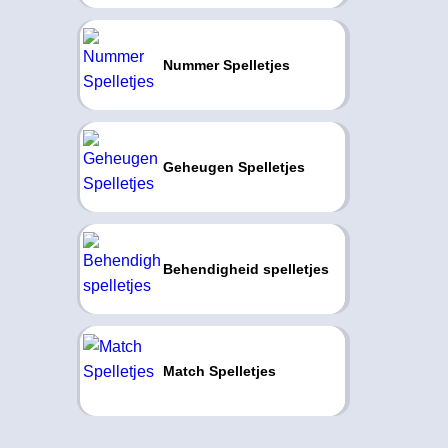
Nummer Spelletjes
Geheugen Spelletjes
Behendigheid spelletjes
Match Spelletjes