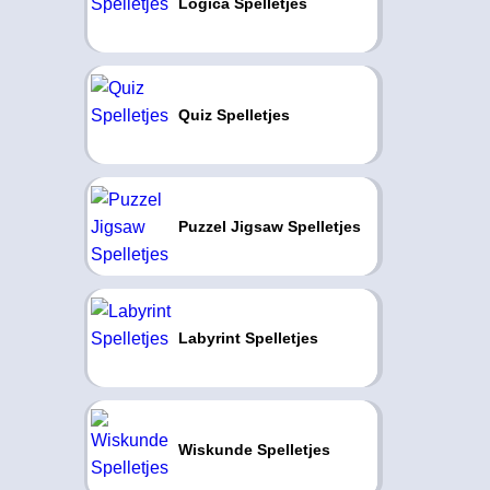
Logica Spelletjes
Quiz Spelletjes
Puzzel Jigsaw Spelletjes
Labyrint Spelletjes
Wiskunde Spelletjes