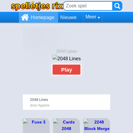
Meer
Homepage
Nieuwe
2048 Lines
Play
2048 Lines
door Agame