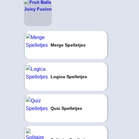
Merge Spelletjes
Logica Spelletjes
Quiz Spelletjes