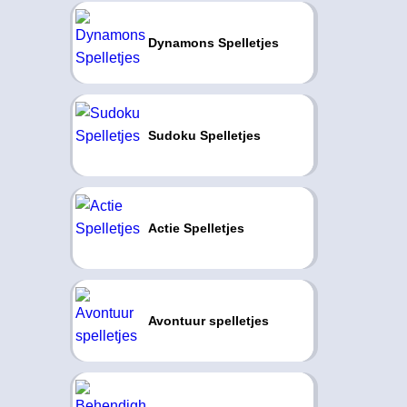
Dynamons Spelletjes
Sudoku Spelletjes
Actie Spelletjes
Avontuur spelletjes