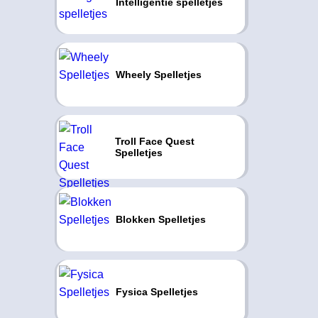
Intelligentie spelletjes
Wheely Spelletjes
Troll Face Quest
Spelletjes
Blokken Spelletjes
Fysica Spelletjes